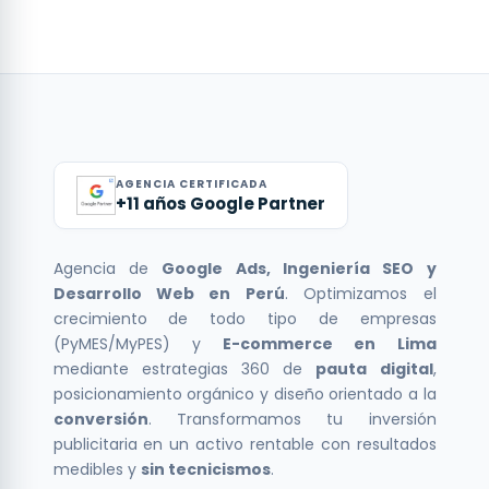
publicidad puede traer contactos casi de
tu web antes de comprar. Tener un lugar
mucho a ciegas. Tratamos este tema en
inmediato, mientras que el posicionamiento
propio —web o tienda online— te da control y
detalle en nuestra guía sobre cuánto invertir
orgánico (SEO) y la construcción de marca
credibilidad. Las redes funcionan mejor como
en marketing digital.
toman meses. El crecimiento sostenido es
un canal más dentro de una estrategia, no
gradual: se construye reforzando lo que
como el único pilar de tu crecimiento.
funciona y corrigiendo lo que no. Desconfía
de quien prometa crecimiento explosivo
AGENCIA CERTIFICADA
+11 años Google Partner
garantizado en pocos días, porque el
crecimiento real en internet es constante, no
mágico.
Agencia de
Google Ads, Ingeniería SEO y
Desarrollo Web en Perú
. Optimizamos el
crecimiento de todo tipo de empresas
(PyMES/MyPES) y
E-commerce en Lima
mediante estrategias 360 de
pauta digital
,
posicionamiento orgánico y diseño orientado a la
conversión
. Transformamos tu inversión
publicitaria en un activo rentable con resultados
medibles y
sin tecnicismos
.