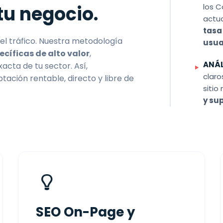
tu negocio.
los C
actua
tasa
l tráfico. Nuestra metodología
usua
cíficas de alto valor
,
ANÁL
cta de tu sector. Así,
claro
tación rentable, directo y libre de
siti
y su
SEO On-Page y