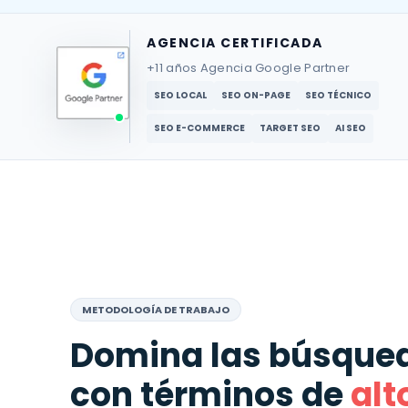
AGENCIA CERTIFICADA
+11 años Agencia Google Partner
SEO LOCAL
SEO ON-PAGE
SEO TÉCNICO
SEO E-COMMERCE
TARGET SEO
AI SEO
METODOLOGÍA DE TRABAJO
Domina las búsque
con términos de
alt