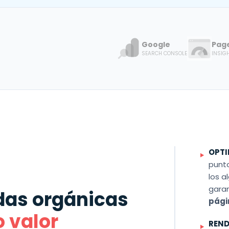
Google
Pag
SEARCH CONSOLE
INSIG
OPTI
punto
los a
gara
das orgánicas
pági
o valor
REND