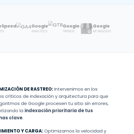
eSpeed
Google
Google
Google
HTS
ANALYTICS
TRENDS
MI NEGOCIO
MIZACIÓN DE RASTREO:
Intervenimos en los
s críticos de indexación y arquitectura para que
lgoritmos de Google procesen tu sitio sin errores,
ntizando la
indexación prioritaria de tus
nas clave
.
IMIENTO Y CARGA:
Optimizamos la velocidad y