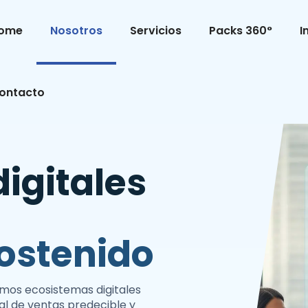
ome
Nosotros
Servicios
Packs 360°
I
ontacto
igitales
ostenido
mos ecosistemas digitales
al de ventas predecible y