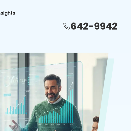
nsights
642-9942