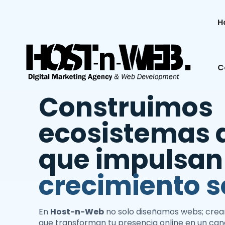
H
C
Construimos
ecosistemas d
que impulsan
crecimiento s
En
Host-n-Web
no solo diseñamos webs; crea
que transforman tu presencia online en un can